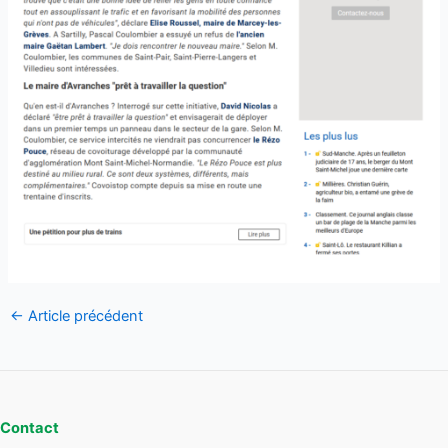
Navigation
←
Article précédent
des
articles
Contact