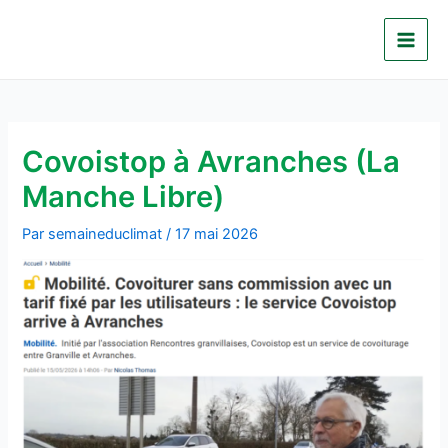
Aller
au
Main
contenu
Men
Covoistop à Avranches (La
Manche Libre)
Par
semaineduclimat
/
17 mai 2026